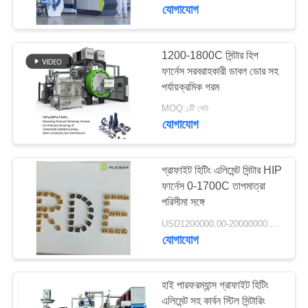
নিয়ন্ত্রণ
যোগাযোগ
আমাদের
1200-1800C সিন্টার হিপ
75
ফার্নেস সরবরাহকারী ডাবল ডোর সহ
সাথে
পর্যায়ক্রমিক গরম
ভ্যাকুয়াম সিন্টারিং ফার্নেস
যোগাযোগ
MOQ:১টি সেট
যোগাযোগ
একটি
উদ্ধৃতি
গ্রাফাইট হিটিং এলিমেন্ট সিন্টার HIP
ফার্নেস 0-1700C তাপমাত্রা
অনুরোধ
পরিসীমা সঙ্গে
49
করুন
USD1200000.00-20000000.00 MOQ:1 set
যোগাযোগ
এমআইএম সিনটারিং ফার্নেস
সাইট
ম্যাপ
হাই পারফরম্যান্স গ্রাফাইট হিটিং
এলিমেন্ট সহ কার্বন স্টিল সিন্টারিং