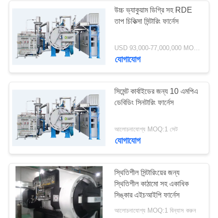
উচ্চ ভ্যাকুয়াম ডিগ্রি সহ RDE
তাপ চিকিত্সা সিন্টারিং ফার্নেস
38
উচ্চ তাপমাত্রা ভ্যাকুয়াম
USD 93,000-77,000,000 MOQ:1 সেট
যোগাযোগ
চুল্লি
সিমেন্ট কার্বাইডের জন্য 10 এমপিএ
ডেবিডিং সিনটারিং ফার্নেস
43
আলোচনাযোগ্য MOQ:1 সেট
যোগাযোগ
ভ্যাকুয়াম তাপ চিকিত্সা চুল্লি
স্থিতিশীল সিন্টারিংয়ের জন্য
স্থিতিশীল কাঠামো সহ একাধিক
সিঙ্কার এইচআইপি ফার্নেস
আলোচনাযোগ্য MOQ:1 বিন্যাস করুন