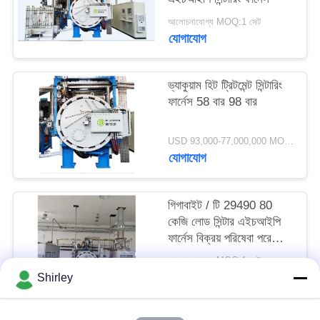
গোপনীয়তা
আলোচনাযোগ্য MOQ:1 সেট
যোগাযোগ
নীতি
ভ্যাকুয়াম হিট ট্রিটমেন্ট সিন্টারিং
ফার্নেস 58 বার 98 বার
USD 93,000-77,000,000 MOQ:1 সেট
যোগাযোগ
গিগাবাইট / টি 29490 80
কেজি লোড সিন্টার এইচআইপি
ফার্নেস বিক্রয় পরিষেবা পরে
সময়মতো সুপারহার্ড অ্যালোজ
আলোচনাযোগ্য MOQ:1 সেট
জন্য।
যোগাযোগ
Shirley