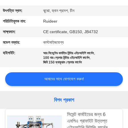
নিয়ন্ত্রণ
উৎপত্তি স্থল:
ঝুঝো, হুনান প্রদেশ, চীন
আমাদের
পরিচিতিমুলক নাম:
Ruideer
সাথে
সাক্ষ্যদান:
CE certificate, GB150, JB4732
যোগাযোগ
মডেল নম্বার:
কাস্টমাইজযোগ্য
হাইলাইট:
,
আর সিমেন্টেড কার্বাইড সিন্টার এইচআইপি ফার্নেস
,
একটি
100 বার প্রেসার সিন্টার এইচআইপি ফার্নেস
জিবি 150 ভ্যাকুয়াম প্রেসার ফার্নেস
উদ্ধৃতি
অনুরোধ
আমাদের সাথে যোগাযোগ করুন!
করুন
বিশদ প্রকাশ
সাইট
সিমেন্ট কার্বাইডের জন্য 6
ম্যাপ
এমপিএ গ্রাফাইট উত্তপ্ত
এইচআইপি সিন্টারিং ফার্নেস