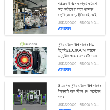
প্রতিরোধী গরম কমপ্যাক্ট কাঠামো
উচ্চ অটোমেশন স্তর পাউডার
ধাতুবিদ্যার জন্য সিন্টার এইচআইপি
চুলা
USD$200000—650000 MOQ:1set
যোগাযোগ
সিন্টার এইচআইপি ফার্নেস Hc
বিচ্যুতি≤±0.3KA/M কাঠামো
অনুভূমিক প্রকার অপারেটিং সময়
300 ফার্নেস/সময়
USD$200000—650000 MOQ:1 Set
যোগাযোগ
6 এমপিএ সিন্টার এইচআইপি ফার্নেস
দীর্ঘস্থায়ী কাজ জীবন এবং ফার্নেসের
মাত্রা
4500x5400x3500mm
USD$200000—650000 MOQ:1 Set
শিল্পের জন্য