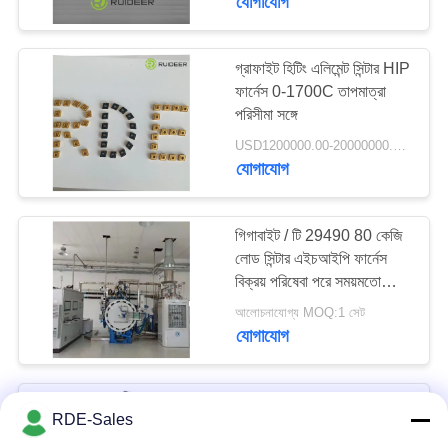
যোগাযোগ
গ্রাফাইট হিটিং এলিমেন্ট সিন্টার HIP
ফার্নেস 0-1700C তাপমাত্রা
পরিসীমা সঙ্গে
USD1200000.00-20000000.00 MOQ:1 set
যোগাযোগ
গিগাবাইট / টি 29490 80 কেজি
লোড সিন্টার এইচআইপি ফার্নেস
বিক্রয় পরিষেবা পরে সময়মতো
সুপারহার্ড অ্যালোজ জন্য।
আলোচনাযোগ্য MOQ:1 সেট
যোগাযোগ
1200-1800C সিন্টার হিপ
RDE-Sales
ফার্নেস সরবরাহকারী ডাবল ডোর সহ