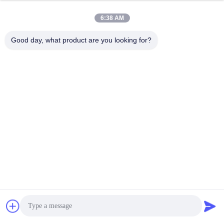
পর্যায়ক্রমিক গরম
MOQ:১টি সেট
6:38 AM
যোগাযোগ
Good day, what product are you looking for?
ধাতু উপাদান উত্পাদন জন্য
কাস্টমাইজড গ্রে সিন্টার HIP চুল্লি
MOQ:১টি সেট
যোগাযোগ
১০ এমপিএ চাপ ১৮০০ সি সর্বোচ্চ
কাজের তাপমাত্রা সহ অনুভূমিক
ভ্যাকুয়াম র্যাপিড কুলিং সিন্টার
এইচআইপি চুলা।
আলোচনাযোগ্য MOQ:১টি সেট
যোগাযোগ