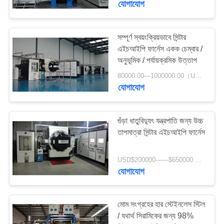
যোগাযোগ
সম্পূর্ণ স্বয়ংক্রিয়ভাবে সিন্টার
এইচআইপি ফার্নেস একক চেম্বার /
অনুভূমিক / পর্যায়ক্রমিক উত্তাপ
80000.00—1000000.00（USD） MOQ:1 বিন্যাস করুন
যোগাযোগ
গুঁড়া ধাতুবিদ্যুৎ যন্ত্রপাতি জন্য উচ্চ
তাপমাত্রা সিন্টার এইচআইপি ফার্নেস
USD$200000——$650000 MOQ:1set
যোগাযোগ
মোম সংগ্রহের হার স্টেইনলেস স্টিল
/ যথার্থ সিরামিকের জন্য 98%