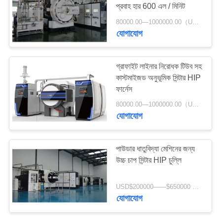
প্রবাহ হার 600 এল / মিনিট
গোপনীয়তা
80000.00—1000000.00（USD） MOQ:1 বিন্যাস করুন
নীতি
যোগাযোগ
গ্রাফাইট লাইনার নিরোধক টিউব সহ
কাস্টমাইজড অনুভূমিক সিন্টার HIP
ফার্নেস
80000.00—1000000.00（USD） MOQ:1 সেট
যোগাযোগ
পাউডার ধাতুবিদ্যা মেশিনের জন্য
উচ্চ চাপ সিন্টার HIP চুল্লি
USD$200000——$650000 MOQ:1 সেট
যোগাযোগ