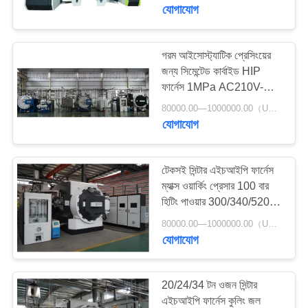
নিয়ন্ত্রণ
যোগাযোগ
আমাদের
গরম আইসোস্ট্যাটিক প্রেসিংয়ের
জন্য সিমেন্টেড কার্বাইড HIP
সাথে
ফার্নেস 1MPa AC210V-
যোগাযোগ
250V
80000.00—1000000.00（USD） MOQ:1 সেট
যোগাযোগ
একটি
উদ্ধৃতি
টেকসই সিন্টার এইচআইপি ফার্নেস
ম্যাক্স ওয়ার্কিং প্রেসার 100 বার
অনুরোধ
হিটিং পাওয়ার 300/340/520
করুন
কেভিএ
80000.00—1000000.00（USD） MOQ:1 বিন্যাস করুন
যোগাযোগ
সাইট
ম্যাপ
20/24/34 টন ওজন সিন্টার
এইচআইপি ফার্নেস কুলিং জল