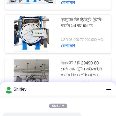
যোগাযোগ
গোপনীয়তা
নীতি
ভ্যাকুয়াম হিট ট্রিটমেন্ট সিন্টারিং
ফার্নেস 58 বার 98 বার
USD 93,000-77,000,000 MOQ:1 সেট
যোগাযোগ
গিগাবাইট / টি 29490 80
কেজি লোড সিন্টার এইচআইপি
ফার্নেস বিক্রয় পরিষেবা পরে
সময়মতো সুপারহার্ড অ্যালোজ
আলোচনাযোগ্য MOQ:1 সেট
জন্য।
যোগাযোগ
Shirley
5:06 AM
সব