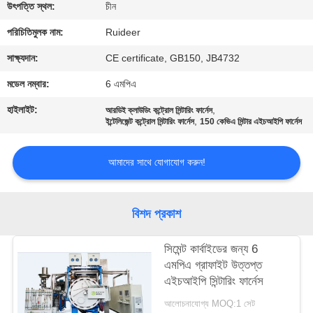
নিয়ন্ত্রণ
উৎপত্তি স্থল:
চীন
পরিচিতিমুলক নাম:
Ruideer
আমাদের
সাক্ষ্যদান:
CE certificate, GB150, JB4732
সাথে
মডেল নম্বার:
6 এমপিএ
যোগাযোগ
হাইলাইট:
,
আরডিই ক্লাউডিং কন্ট্রোল সিন্টারিং ফার্নেস
,
ইন্টেলিজেন্ট কন্ট্রোল সিন্টারিং ফার্নেস
150 কেভিএ সিন্টার এইচআইপি ফার্নেস
একটি
আমাদের সাথে যোগাযোগ করুন!
উদ্ধৃতি
অনুরোধ
বিশদ প্রকাশ
করুন
সিমেন্ট কার্বাইডের জন্য 6
সাইট
এমপিএ গ্রাফাইট উত্তপ্ত
এইচআইপি সিন্টারিং ফার্নেস
ম্যাপ
আলোচনাযোগ্য MOQ:1 সেট