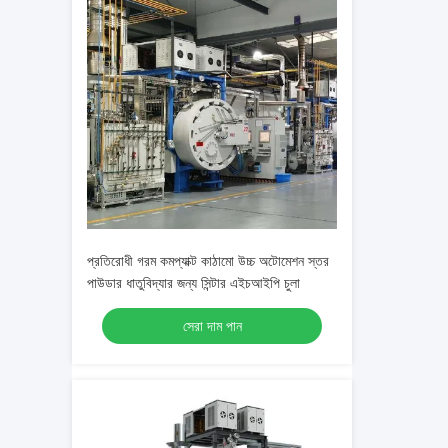
প্রতিরোধী গরম কমপ্যাক্ট কাঠামো উচ্চ অটোমেশন স্তর
পাউডার ধাতুবিদ্যার জন্য সিন্টার এইচআইপি চুলা
সেরা দাম পান