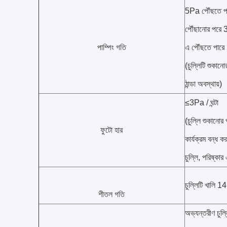
5Pa পৌঁছতে পার
পৌঁছানোর পরে 3
পাম্পিং গতি
এ পৌঁছতে পারে
(চুল্লিটি শুকানো
ঠান্ডা অবস্থায়)
≤3Pa / ঘন্টা
(চুল্লি শুকানোর 
ফুটো হার
কার্যক্রম বন্ধ 
চুল্লি, পরিষ্কার 
চুল্লিটি খালি 14
শীতল গতি
অভ্যন্তরীণ চুল্