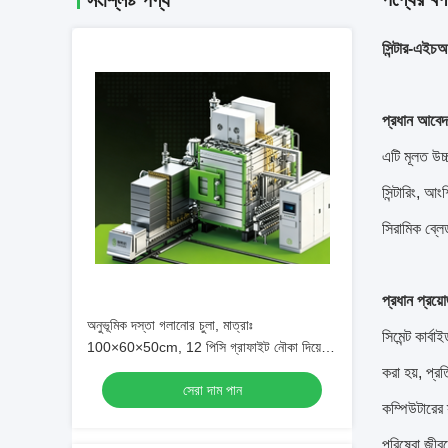
সংশ্লিষ্ট পণ্য
সিন্টার-এইচআ
প্রধান আবে
এটি মূলত উচ্চ
সিন্টারিং, আ
সিরামিক ব্লে
প্রধান প্রয়
অনুভূমিক দস্তা গলানোর চুলা, মাত্রাঃ
সিমেন্ট কার্
100×60×50cm, 12 পিসি গ্রাফাইট নৌকা দিয়ে
সজ্জিত
করা হয়, প্র
সেরা দাম পান
কম্পিউটারের স
পরিষেবা জীবন