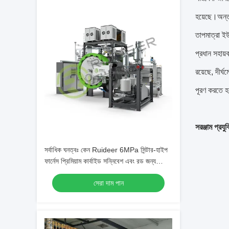
হয়েছে।অন্তর্
তাপমাত্রা ইউ
প্রধান সহায়ক
রয়েছে, দীর্
পূরণ করতে 
সরঞ্জাম প্রয
সর্বাধিক ঘনত্বঃ কেন Ruideer 6MPa সিন্টার-হাইপ
ফার্নেস প্রিমিয়াম কার্বাইড সন্নিবেশ এবং রড জন্য
চূড়ান্ত সমাধান
সেরা দাম পান