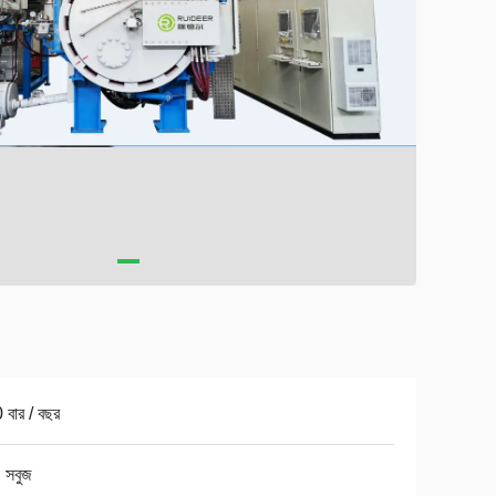
বার / বছর
, সবুজ