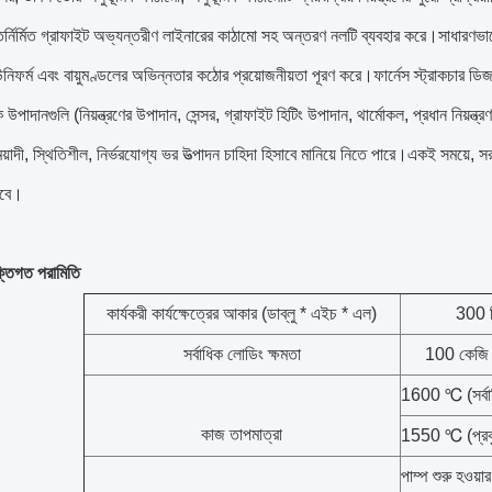
নির্মিত গ্রাফাইট অভ্যন্তরীণ লাইনারের কাঠামো সহ অন্তরণ নলটি ব্যবহার করে।সাধারণভাবে, এটি উ
নিফর্ম এবং বায়ুমণ্ডলের অভিন্নতার কঠোর প্রয়োজনীয়তা পূরণ করে।ফার্নেস স্ট্রাকচার ড
 উপাদানগুলি (নিয়ন্ত্রণের উপাদান, সেন্সর, গ্রাফাইট হিটিং উপাদান, থার্মোকল, প্রধান নিয়ন্ত
ঘমেয়াদী, স্থিতিশীল, নির্ভরযোগ্য ভর উত্পাদন চাহিদা হিসাবে মানিয়ে নিতে পারে।একই সময়ে, স
হবে।
ুক্তিগত পরামিতি
কার্যকরী কার্যক্ষেত্রের আকার (ডাব্লু * এইচ * এল)
300 ম
সর্বাধিক লোডিং ক্ষমতা
100 কেজি (
1600 ℃ (সর্বাধ
কাজ তাপমাত্রা
1550 ℃ (প্রকৃ
পাম্প শুরু হওয়া