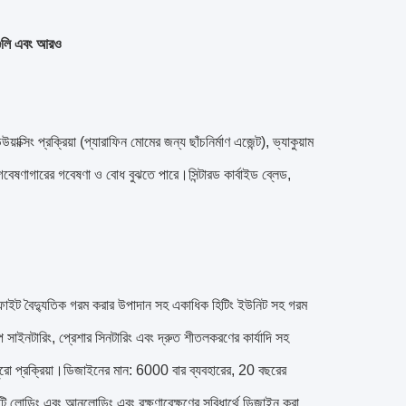
যগুলি এবং আরও
ক্সিং প্রক্রিয়া (প্যারাফিন মোমের জন্য ছাঁচনির্মাণ এজেন্ট), ভ্যাকুয়াম
এবং গবেষণাগারের গবেষণা ও বোধ বুঝতে পারে।সিন্টারড কার্বাইড ব্লেড,
 গ্রাফাইট বৈদ্যুতিক গরম করার উপাদান সহ একাধিক হিটিং ইউনিট সহ গরম
চাপ সাইনটারিং, প্রেশার সিনটারিং এবং দ্রুত শীতলকরণের কার্যাদি সহ
 দ্বারা পুরো প্রক্রিয়া।ডিজাইনের মান: 6000 বার ব্যবহারের, 20 বছরের
য়াটি লোডিং এবং আনলোডিং এবং রক্ষণাবেক্ষণের সুবিধার্থে ডিজাইন করা