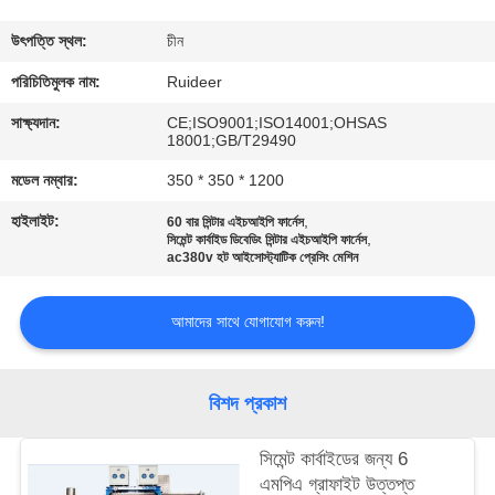
নিয়ন্ত্রণ
উৎপত্তি স্থল:
চীন
আমাদের
পরিচিতিমুলক নাম:
Ruideer
সাথে
সাক্ষ্যদান:
CE;ISO9001;ISO14001;OHSAS
18001;GB/T29490
যোগাযোগ
মডেল নম্বার:
350 * 350 * 1200
হাইলাইট:
,
60 বার সিন্টার এইচআইপি ফার্নেস
একটি
,
সিমেন্ট কার্বাইড ডিবেডিং সিন্টার এইচআইপি ফার্নেস
ac380v হট আইসোস্ট্যাটিক প্রেসিং মেশিন
উদ্ধৃতি
অনুরোধ
আমাদের সাথে যোগাযোগ করুন!
করুন
বিশদ প্রকাশ
সাইট
ম্যাপ
সিমেন্ট কার্বাইডের জন্য 6
এমপিএ গ্রাফাইট উত্তপ্ত