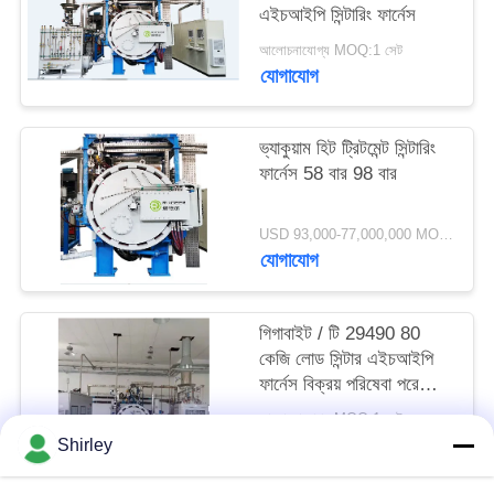
এইচআইপি সিন্টারিং ফার্নেস
গোপনীয়তা
আলোচনাযোগ্য MOQ:1 সেট
নীতি
যোগাযোগ
ভ্যাকুয়াম হিট ট্রিটমেন্ট সিন্টারিং
ফার্নেস 58 বার 98 বার
USD 93,000-77,000,000 MOQ:1 সেট
যোগাযোগ
গিগাবাইট / টি 29490 80
কেজি লোড সিন্টার এইচআইপি
ফার্নেস বিক্রয় পরিষেবা পরে
সময়মতো সুপারহার্ড অ্যালোজ
আলোচনাযোগ্য MOQ:1 সেট
জন্য।
যোগাযোগ
Shirley