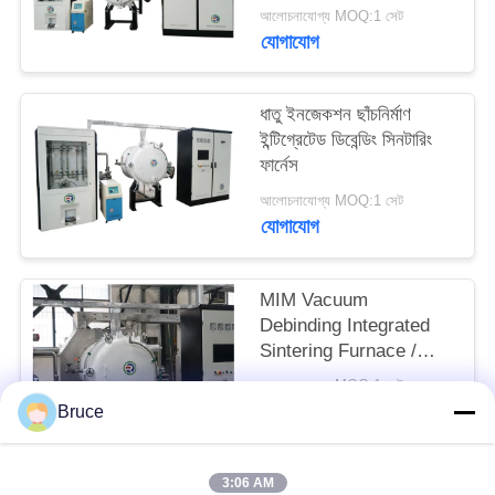
আলোচনাযোগ্য MOQ:1 সেট
গোপনীয়তা
যোগাযোগ
নীতি
ধাতু ইনজেকশন ছাঁচনির্মাণ
ইন্টিগ্রেটেড ডিবেন্ডিং সিনটারিং
ফার্নেস
আলোচনাযোগ্য MOQ:1 সেট
যোগাযোগ
MIM Vacuum
Debinding Integrated
Sintering Furnace /
Silicon Carbide
আলোচনাযোগ্য MOQ:1 সেট
Furnace
যোগাযোগ
Bruce
3:06 AM