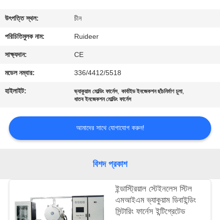
নিয়ন্ত্রণ
উৎপত্তি স্থল:
চীন
আমাদের
পরিচিতিমুলক নাম:
Ruideer
সাথে
সাক্ষ্যদান:
CE
যোগাযোগ
মডেল নম্বার:
336/4412/5518
হাইলাইট:
,
,
ভ্যাকুয়াম মোল্ডিং ফার্নেস
কার্বাইড ইনজেকশন ছাঁচনির্মাণ চুলা
একটি
ধাতব ইনজেকশন মোল্ডিং ফার্নেস
উদ্ধৃতি
আমাদের সাথে যোগাযোগ করুন!
অনুরোধ
করুন
বিশদ প্রকাশ
সাইট
ইন্ডাস্ট্রিয়াল স্টেইনলেস স্টিল
ম্যাপ
এমআইএম ভ্যাকুয়াম ডিবাইন্ডিং
সিন্টারিং ফার্নেস ইন্টিগ্রেটেড