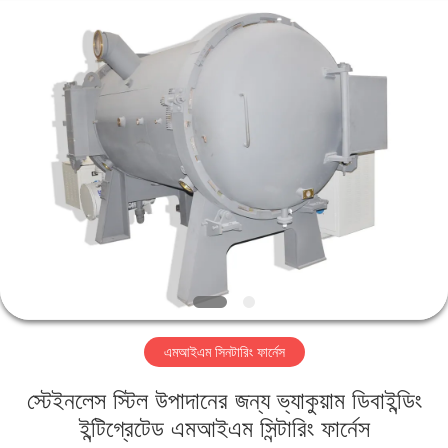
Ruideer
Metallurgy
Equipment
Manufacturing
Co.,Ltd.
All
Rights
Reserved.
বাড়ি
পণ্য
আমাদের
সম্বন্ধে
কারখানা
এমআইএম সিনটারিং ফার্নেস
পরিদর্শন
স্টেইনলেস স্টিল উপাদানের জন্য ভ্যাকুয়াম ডিবাইন্ডিং
গুণমান
ইন্টিগ্রেটেড এমআইএম সিন্টারিং ফার্নেস