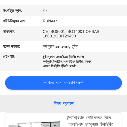
নিয়ন্ত্রণ
উৎপত্তি স্থল:
চীন
আমাদের
পরিচিতিমুলক নাম:
Ruideer
সাথে
সাক্ষ্যদান:
CE;ISO9001;ISO14001;OHSAS
18001;GB/T29490
যোগাযোগ
মডেল নম্বার:
ভ্যাকুয়াম sintering চুল্লি
হাইলাইট:
,
ইন্টিগ্রেটেড এমআইএম সিন্টারিং ফার্নেস
একটি
,
ভ্যাকুয়াম ডিবাইন্ডিং এমআইএম সিন্টারিং ফার্নেস
এসএস ডিবাইন্ডিং সিন্টারিং ফার্নেস
উদ্ধৃতি
অনুরোধ
আমাদের সাথে যোগাযোগ করুন!
করুন
বিশদ প্রকাশ
সাইট
ম্যাপ
ইন্ডাস্ট্রিয়াল স্টেইনলেস স্টিল
এমআইএম ভ্যাকুয়াম ডিবাইন্ডিং