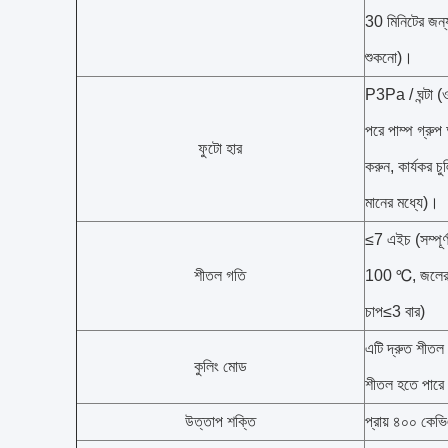
30 মিনিটের জন্য 
শুকনো)।
P3Pa / ঘন্টা (ও
পরে পাম্প গ্রুপ
ফুটো হার
করুন, কার্যকর চুল্
মানের মধ্যে)।
≤7 এইচ (সম্পূ
শীতল গতি
100 ℃, জলের ত
চাপ≤3 বার)
এটি দ্রুত শীতল প
কুলিং মোড
শীতল হতে পার
উত্তাপ শক্তি
প্রায় ৪০০ কেভ