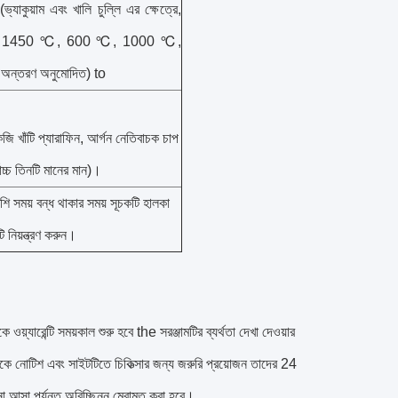
যাকুয়াম এবং খালি চুল্লি এর ক্ষেত্রে,
ত্রা 1450 ℃, 600 ℃, 1000 ℃,
অন্তরণ অনুমোদিত) to
খাঁটি প্যারাফিন, আর্গন নেতিবাচক চাপ
বোচ্চ তিনটি মানের মান)।
ি সময় বন্ধ থাকার সময় সূচকটি হালকা
ি নিয়ন্ত্রণ করুন।
য়্যারেন্টি সময়কাল শুরু হবে the সরঞ্জামটির ব্যর্থতা দেখা দেওয়ার
থেকে নোটিশ এবং সাইটটিতে চিকিত্সার জন্য জরুরি প্রয়োজন তাদের 24
় না আসা পর্যন্ত অবিচ্ছিন্ন মেরামত করা হবে।