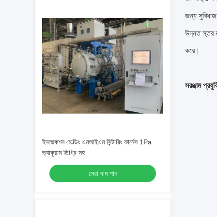
জন্য সুবিধাজ
উন্নত স্তর র
করে।
সরঞ্জাম প্রয
ইনজেকশন মোল্ডিং এমআইএম সিন্টারিং ফার্নেস 1Pa
ভ্যাকুয়াম ডিগ্রি সহ
সেরা দাম পান