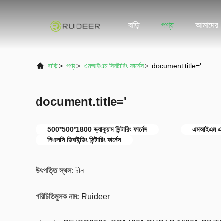
বাড়ি
পণ্য
আমাদের স
বাড়ি
>
পণ্য
>
এমআইএম সিনটারিং ফার্নেস
>
document.title='
document.title='
500*500*1800 ভ্যাকুয়াম সিন্টারিং ফার্নেস
এমআইএম এসএস 
পিএলসি ডিবাইন্ডিং সিন্টারিং ফার্নেস
উৎপত্তি স্থল:
চীন
পরিচিতিমুলক নাম:
Ruideer