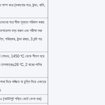
পাম্প করে (শুকানোর পরে, ঠান্ডা, খালি,
ভেনের পরে সীমা শূন্যতা পরিমাপ করার
 অপারেশন বন্ধ করুন এবং পরীক্ষা শুরু
লি, পরিষ্কার, ঠান্ডা রাজ্য, 3 ঘন্টা গড়
র্ণ লোডড, 1450 ℃ থেকে শীতল হয়ে
াপমাত্রা≤26 ℃, 2 বারের পানির
াখা দিয়ে সজ্জিত যা চুল্লি দিয়ে একত্রে
ে।
িএ (আউটপুট শক্তি কেটে ফেলা যায়)