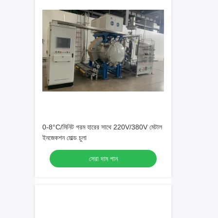
0-8°C/মিনিট গরম হারের সাথে 220V/380V মেটাল
ইনজেকশন মোল্ড চুলা
সেরা দাম পান