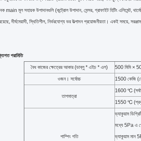
নক main মূল সহায়ক উপাদানগুলি (কন্ট্রোল উপাদান, সেন্সর, গ্রাফাইট হিটিং এলিমেন্ট, থার্মোক
য়েছে, দীর্ঘমেয়াদী, স্থিতিশীল, নির্ভরযোগ্য ভর উত্পাদন প্রয়োজনীয়তা। একই সময়ে, সরঞ্জ
ুক্তিগত পরামিতি
বৈধ কাজের ক্ষেত্রের আকার (ডাব্লু * এইচ * এল)
500 মিমি × 50
ওজন। সর্বোচ্চ
1500 কেজি (লোড
1600 ℃ (সর্বাধ
তাপমাত্রা
1550 ℃ (প্রকৃ
ভ্যাকুয়াম ডিগ্র
মধ্যে 5Pa এ পৌ
পাম্পিং গতি
ভ্যাকুয়াম মান