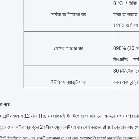
8 ℃ / মিনিট (ভ্
সর্বোচ্চ তাপীকরণের হার
ঘরের তাপমা
1200-অর্ধ-পথ 
মোমের ফলনের হার
898% (10 কেজি 
ডিওয়াক্সিং। সর্
80 মিনিটেরও বেশ
ইউপিএস গ্যারান্টি সময়
করুন এবং চুল্লিট
বা পরে
়্যারেন্টি সময়কাল 12 মাস The সরবরাহকারী ইনস্টলেশন ও কমিশনে দক্ষ হয়ে যাওয়ার পর থেকে ও
ত্তর সেবা কর্মীরা প্রাপ্তির 2 ঘন্টার মধ্যে একটি সমাধান পেশ করবেন shall ক্রেতার কাছ 
 সাইটে উপস্থিত হবে এবং ত্রুটি অপসারণ না করা এবং সরঞ্জামগুলি সম্পূর্ণ স্বাভাবিক অবস্থায