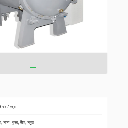
বার / বছর
, সাদা, ধূসর, নীল, সবুজ