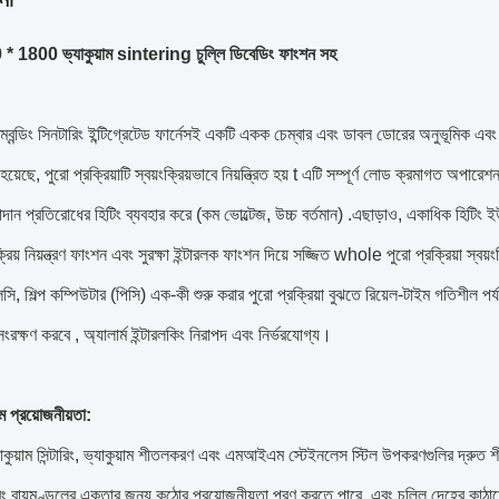
* 1800 ভ্যাকুয়াম sintering চুল্লি ডিবেডিং ফাংশন সহ
িম্বেন্ডিং সিনটারিং ইন্টিগ্রেটেড ফার্নেসই একটি একক চেম্বার এবং ডাবল ডোরের অনুভূমিক এবং 
য়েছে, পুরো প্রক্রিয়াটি স্বয়ংক্রিয়ভাবে নিয়ন্ত্রিত হয় t এটি সম্পূর্ণ লোড ক্রমাগত অপ
দান প্রতিরোধের হিটিং ব্যবহার করে (কম ভোল্টেজ, উচ্চ বর্তমান) .এছাড়াও, একাধিক হিটিং ইউন
ংক্রিয় নিয়ন্ত্রণ ফাংশন এবং সুরক্ষা ইন্টারলক ফাংশন দিয়ে সজ্জিত whole পুরো প্রক্রিয়া স্বয়ংক্
ি, শিল্প কম্পিউটার (পিসি) এক-কী শুরু করার পুরো প্রক্রিয়া বুঝতে রিয়েল-টাইম গতিশীল পর্য
সংরক্ষণ করবে , অ্যালার্ম ইন্টারলকিং নিরাপদ এবং নির্ভরযোগ্য।
াম প্রয়োজনীয়তা
:
াকুয়াম সিন্টারিং, ভ্যাকুয়াম শীতলকরণ এবং এমআইএম স্টেইনলেস স্টিল উপকরণগুলির দ্রুত শীত
ং বায়ুমণ্ডলের একতার জন্য কঠোর প্রয়োজনীয়তা পূরণ করতে পারে, এবং চুল্লি দেহের কাঠা