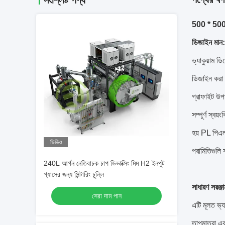
সংশ্লিষ্ট পণ্য
500 * 500 
ডিজাইন মান:
ভ্যাকুয়াম ড
ডিজাইন করা হ
গ্রাফাইট উপা
সম্পূর্ণ স্বয়
হয় PL পিএলস
ভিডিও
পরামিতিগুলি 
240L আর্গন নেতিবাচক চাপ ডিভাক্সিং মিম H2 ইনপুট
গ্যাসের জন্য সিন্টারিং চুল্লি
সাধারণ সরঞ্জ
সেরা দাম পান
এটি মূলত ভ্য
তাপমাত্রা এব