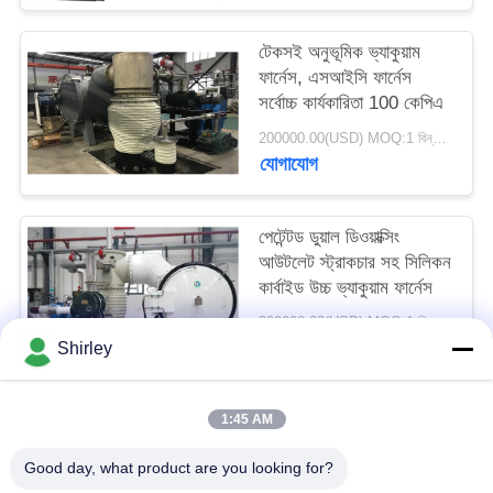
গোপনীয়তা
টেকসই অনুভূমিক ভ্যাকুয়াম
নীতি
ফার্নেস, এসআইসি ফার্নেস
সর্বোচ্চ কার্যকারিতা 100 কেপিএ
200000.00(USD) MOQ:1 বিন্যাস করুন
যোগাযোগ
পেটেন্টড ডুয়াল ডিওয়াক্সিং
আউটলেট স্ট্রাকচার সহ সিলিকন
কার্বাইড উচ্চ ভ্যাকুয়াম ফার্নেস
200000.00(USD) MOQ:1 বিন্যাস করুন
যোগাযোগ
Shirley
1:45 AM
সব
Good day, what product are you looking for?