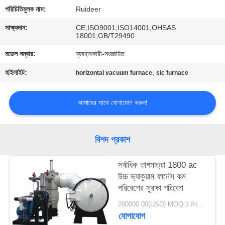
নিয়ন্ত্রণ
পরিচিতিমুলক নাম:
Ruideer
সাক্ষ্যদান:
CE;ISO9001;ISO14001;OHSAS
আমাদের
18001;GB/T29490
সাথে
মডেল নম্বার:
ব্যবহারকারী-সংজ্ঞায়িত
যোগাযোগ
হাইলাইট:
,
horizontal vacuum furnace
sic furnace
একটি
আমাদের সাথে যোগাযোগ করুন!
উদ্ধৃতি
অনুরোধ
বিশদ প্রকাশ
করুন
সর্বাধিক তাপমাত্রা 1800 ac
উচ্চ ভ্যাকুয়াম ফার্নেস কম
সাইট
পরিবেশের সুরক্ষা পরিবেশ
ম্যাপ
200000.00(USD) MOQ:1 বিন্যাস করুন
যোগাযোগ