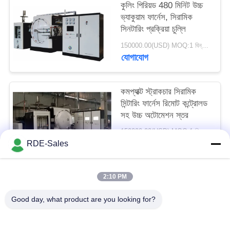
কুলিং পিরিয়ড 480 মিনিট উচ্চ
গোপনীয়তা
ভ্যাকুয়াম ফার্নেস, সিরামিক
নীতি
সিনটারিং প্রক্রিয়া চুল্লি
150000.00(USD) MOQ:1 বিন্যাস করুন
যোগাযোগ
কমপ্যাক্ট স্ট্রাকচার সিরামিক
সিন্টারিং ফার্নেস রিমোট কন্ট্রোলড
সহ উচ্চ অটোমেশন স্তর
150000.00(USD) MOQ:1 বিন্যাস করুন
যোগাযোগ
RDE-Sales
2:10 PM
সব
Good day, what product are you looking for?
সিন্টার এইচআইপি ফার্নেস
গ্যাস চাপ সিন্টারিং চুল্লি