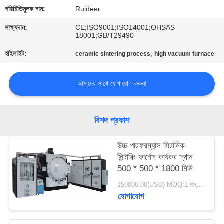
নিয়ন্ত্রণ
পরিচিতিমুলক নাম:
Ruideer
সাক্ষ্যদান:
CE;ISO9001;ISO14001;OHSAS
আমাদের
18001;GB/T29490
সাথে
হাইলাইট:
,
ceramic sintering process
high vacuum furnace
যোগাযোগ
আমাদের সাথে যোগাযোগ করুন!
একটি
উদ্ধৃতি
বিশদ প্রকাশ
অনুরোধ
উচ্চ পারফরম্যান্স সিরামিক
করুন
সিন্টারিং ফার্নেস কার্যকর স্থান
500 * 500 * 1800 মিমি
সাইট
150000.00(USD) MOQ:1 বিন্যাস করুন
যোগাযোগ
ম্যাপ