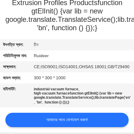
Extrusion Profiles Productsfunction
নিয়ন্ত্রণ
gtElInit() {var lib = new
google.translate.TranslateService();lib.tr
আমাদের
'bn', function () {});}
সাথে
যোগাযোগ
উৎপত্তি স্থল:
চীন
পরিচিতিমুলক নাম:
Ruideer
একটি
সাক্ষ্যদান:
CE;ISO9001;ISO14001;OHSAS 18001;GB/T29490
উদ্ধৃতি
মডেল নম্বার:
300 * 300 * 1000
অনুরোধ
হাইলাইট:
,
industrial vacuum furnace
করুন
high vacuum furnacefunction gtElInit() {var lib = new
google.translate.TranslateService();lib.translatePage('en'
,
,
'bn'
function () {});}
সাইট
আমাদের সাথে যোগাযোগ করুন!
ম্যাপ