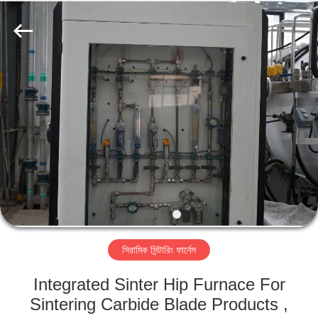
Ruideer
Metallurgy
Equipment
Manufacturing
Co.,Ltd.
All
Rights
Reserved.
বাড়ি
পণ্য
আমাদের
সম্বন্ধে
কারখানা
সিরামিক সিন্টারিং ফার্নেস
পরিদর্শন
Integrated Sinter Hip Furnace For
গুণমান
Sintering Carbide Blade Products ,