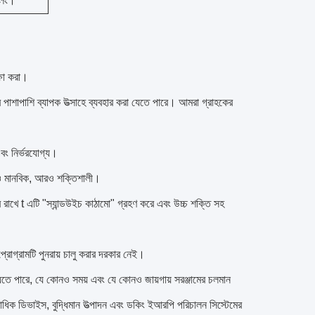
ুলিং।
্ষা করা।
র পাশাপাশি ব্যাপক উত্সাহে ব্যবহার করা যেতে পারে।
আমরা গ্রাহকের
এবং নির্ভরযোগ্য।
 আরও মানবিক, আরও শক্তিশালী।
ব রাখে t এটি "স্যান্ডউইচ কাঠামো" গ্রহণ করে এবং উচ্চ শক্তি সহ
 প্রোগ্রামটি পুনরায় চালু করার দরকার নেই।
করা যেতে পারে, যে কোনও সময় এবং যে কোনও জায়গায় সরঞ্জামের চলমান
কাধিক ডিভাইস, বুদ্ধিমান উত্পাদন এবং ডকিং ইআরপি পরিচালন সিস্টেমের