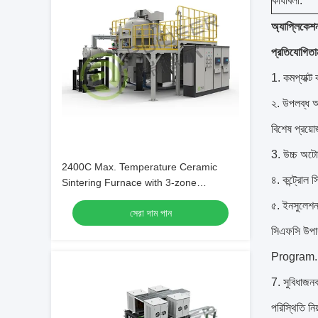
কার্যাবলী:
অ্যাপ্লিকেশ
প্রতিযোগিতাম
1. কমপ্যাক্ট
২. উপলব্ধ আক
বিশেষ প্রয়
3. উচ্চ অটোম
2400C Max. Temperature Ceramic
৪. কন্ট্রোল 
Sintering Furnace with 3-zone
Temperature Control Precision Ceramic
৫. ইনসুলেশন 
সেরা দাম পান
Sintering Furnace
সিএফসি উপাদ
Program. প্র
7. সুবিধাজনক
পরিস্থিতি নি