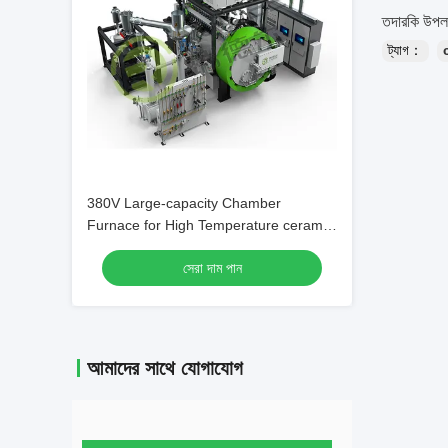
তদারকি উপল
ট্যাগ：
380V Large-capacity Chamber
Furnace for High Temperature ceramic
sintering furnace
সেরা দাম পান
আমাদের সাথে যোগাযোগ