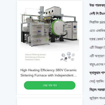
উচ্চ পারফরম্
দেশী
পি
টিও
সিরামিক sint
এতে একাধিক হ
দ্বারা রেকর্ড
এটি নিয়ন্ত্র
এটি অন্তরণ ন
বায়ুমণ্ডলে
High Heating Efficiency 380V Ceramic
ভ্যাকুয়াম পাম
Sintering Furnace with Independent
Temperature Control system
দেয়) ব্যাকিং
সেরা দাম পান
বিদ্যুৎ সরবরা
কন্ট্রোল পা