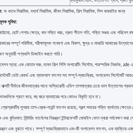
ভ্যাকুয়াম হিটিং, উত্তাপিত গ্যাস, দ্রুত ক
ন:
অ ধাতব সিরামিক, যথার্থ সিরামিক, জীবন সিরামিক, শিল্প সিরামিক, সিস কারবাইড জন্য
ূলক সুবিধা:
 কাঠামো, ছোট পেশার ক্ষেত্র, কম শক্তি খরচ, দ্রুত শীতল গতি, শক্তি সঞ্চয় এবং পরিবেশ রক
ারের সম্পূর্ণ পরিসীমা, পরীক্ষামূলক গবেষণা এবং বিকাশ, ক্ষুদ্র ও মাঝারি আকারের উদ্যোগে
োজন অনুযায়ী পণ্যগুলি ডিজাইন করতে পারি।
েশন স্তর: এক বোতাম শুরু, ডাবল শিল্প পিসি অপারেটিং সিস্টেম, পারস্পরিক নিরর্থক, afe 
সিস্টেমটি ডেটা রেকর্ড এবং ব্যাকআপ ফাংশন সহ সম্পূর্ণ-স্বয়ংক্রিয়, অপারেশন সিস্টেমটি
বাক্সটি দীর্ঘতর জীবনযাত্রার সাথে অস্থিরোধী এথিগ তাপমাত্রার চেয়ে ভাল উত্তাপের প্রভা
ানগুলিকে গ্রহণ করে, বহু বছর ব্যবহারের পরে কোনও বিকৃতি হবে না।
োগ্রামটির পুনরায় তাপ-ব্রেক-পয়েন্ট ফাংশন রয়েছে, স্বল্প সময়ের শক্তি ব্যর্থতার ক্ষেত্রে
 এবং বুদ্ধিমান: সিন্টারিং ফার্নেসের নিয়ন্ত্রণ ইন্টারফেসটি মোবাইল ফোন দ্বারা পর্যবেক্ষণ 
য়ন্ত্রণ এবং বুঝতে পারে।
সম্পূর্ণ স্বয়ংক্রিয়ভাবে এক-কী অপারেশন ফাংশন, এক ব্যক্তির এ