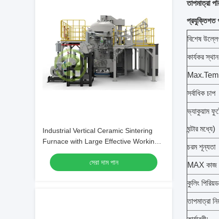
তাপমাত্রা প
প্রযুক্তিগত 
বিশেষ উল্লে
কার্যকর স্থা
Max.Tem
সর্বাধিক চাপ
ভ্যাকুয়াম ফু
ঘন্টার মধ্যে)
Industrial Vertical Ceramic Sintering
Furnace with Large Effective Working
চরম শূন্যতা
Zone
সেরা দাম পান
MAX কাজ 
কুলিং পিরিয
তাপমাত্রা নিয