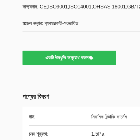
সাক্ষ্যদান:
CE;ISO9001;ISO14001;OHSAS 18001;GB/T
মডেল নম্বার:
ব্যবহারকারী-সংজ্ঞায়িত
একটি উদ্ধৃতি অনুরোধ করুন
পণ্যের বিবরণ
নাম:
সিরামিক সিন্টারিং ফার্নেস
চরম শূন্যতা:
1.5Pa