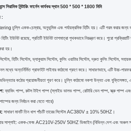
যান্স সিরামিক সিন্টারিং ফার্নেস কার্যকর স্থান 500 * 500 * 1800 মিমি
ন
:
ering চুল্লি একক-চেম্বার, অনুভূমিক এবং পর্যায়ক্রমিক হিটিং হয়।
এটি গরম করার জন্য ক
িটিং ইউনিট রয়েছে, প্রতিটি ইউনিট তাপমাত্রা পৃথকভাবে নিয়ন্ত্রণ করে।
পুরো প্রক্রিয়াটি 
 করা হয়।
ণ সিস্টেম, হিটিং সিস্টেম, ভ্যাকুয়াম সিস্টেম, কুলিং ওয়াটার সিস্টেম, দ্রুত কুলিং সিস্টেম, সহায
ল মধ্যে অন্তর্নির্মিত গ্রাফাইট লাইনার কাঠামো গ্রহণ করে।
সাধারণভাবে, এটি উচ্চ-পারফরম
র অভিন্নতার কঠোর প্রয়োজনীয়তা পূরণ করে।
চুল্লি কাঠামো নকশা উন্নত এবং যুক্তিসঙ্গত, 
্প:
ব্যাকিং পাম্প, রুটস টাইপ পাম্প (স্লাইড ভালভ পাম্প, রোটারি ভেন পাম্প, স্ক্রু পাম্প এবং
 পাম্পের জন্য নির্বাচন করা যেতে পারে)
হ:
সাধারণ মানটি তিন ধাপ পাঁচটি তারের সিস্টেম AC380V ± 10% 50HZ।
ওয়ার সাপ্লাই: একক-ফেজ AC210V-250V 50HZ ডিজাইন (বিভিন্ন দেশ এবং অঞ্চল স্থানী