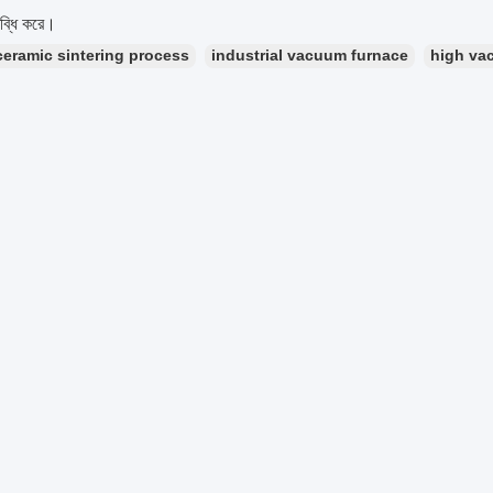
ব্ধি করে।
ceramic sintering process
industrial vacuum furnace
high va