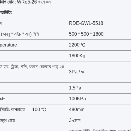
রিমাপ মোড;
WRe5-26 থার্মোকল
পরামিতি:
খ
RDE-GWL-5518
ন (ডাব্লু * এইচ * এল) মিমি
500 * 500 * 1800
perature
2200 ℃
1800Kg
টো হার: (ঠান্ডা, খালি, শুকনো চেম্বারে গড়ে ২৪
3Pa / ঘঃ
1.5Pa
চাপ
100KPa
়ডসিন্টারিং তাপমাত্রা — 100 ℃
480min
়ন্ত্রণ মোড
3-জোন