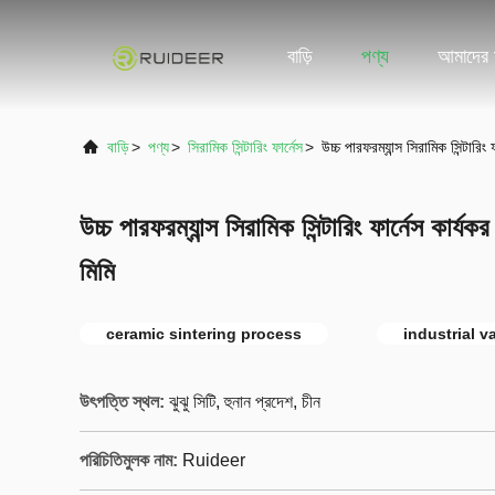
বাড়ি
পণ্য
আমাদের স
বাড়ি
>
পণ্য
>
সিরামিক সিন্টারিং ফার্নেস
>
উচ্চ পারফরম্যান্স সিরামিক সিন্টার
উচ্চ পারফরম্যান্স সিরামিক সিন্টারিং ফার্নেস কা
মিমি
ceramic sintering process
industrial 
উৎপত্তি স্থল:
ঝুঝু সিটি, হুনান প্রদেশ, চীন
পরিচিতিমুলক নাম:
Ruideer