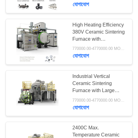
নিয়ন্ত্রণ
যোগাযোগ
আমাদের
High Heating Efficiency
75
380V Ceramic Sintering
সাথে
Furnace with
ভ্যাকুয়াম সিন্টারিং ফার্নেস
যোগাযোগ
Independent
770000.00-4770000.00 MOQ:1 সেট
Temperature Control
যোগাযোগ
system
একটি
উদ্ধৃতি
Industrial Vertical
Ceramic Sintering
অনুরোধ
Furnace with Large
49
করুন
Effective Working Zone
770000.00-4770000.00 MOQ:1 সেট
যোগাযোগ
এমআইএম সিনটারিং ফার্নেস
সাইট
ম্যাপ
2400C Max.
Temperature Ceramic